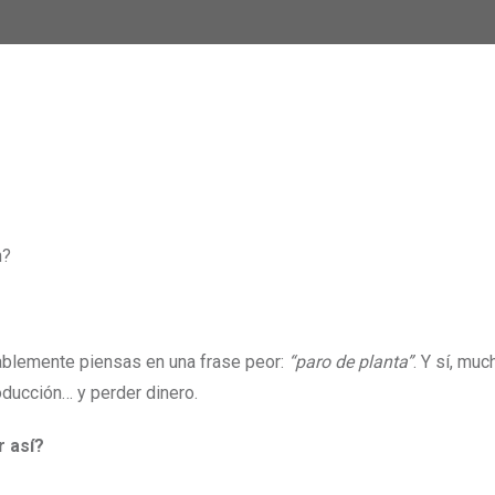
n?
ablemente piensas en una frase peor:
“paro de planta”
. Y sí, mu
oducción… y perder dinero.
r así?