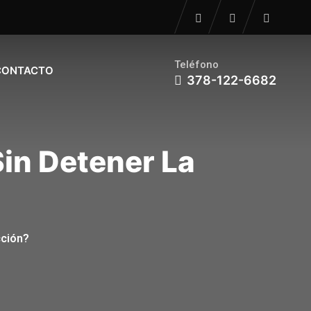
Teléfono
CONTACTO
378-122-6682
Sin Detener La
cción?