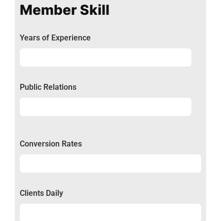
Member Skill
Years of Experience
Experience
92%
Public Relations
Relations
50%
Conversion Rates
Conversion
50%
Clients Daily
Clients
89%