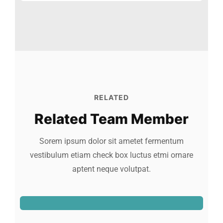
RELATED
Related Team Member
Sorem ipsum dolor sit ametet fermentum
vestibulum etiam check box luctus etmi
ornare
Alfred Gilbert
aptent neque volutpat.
Rooftop
Alfred Gilbert
Rooftop