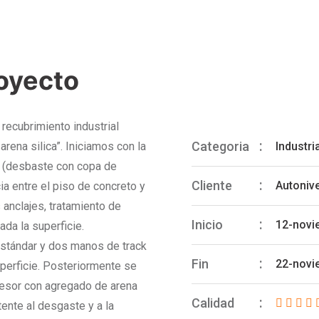
royecto
recubrimiento industrial
Categoria
rena silica”. Iniciamos con la
Industri
 (desbaste con copa de
Cliente
Autoniv
a entre el piso de concreto y
anclajes, tratamiento de
Inicio
12-novi
ada la superficie.
estándar y dos manos de track
Fin
22-novi
uperficie. Posteriormente se
pesor con agregado de arena
Calidad
stente al desgaste y a la