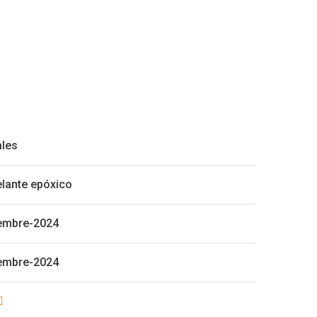
ales
elante epóxico
embre-2024
embre-2024