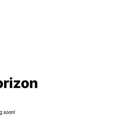
orizon
ng soon!